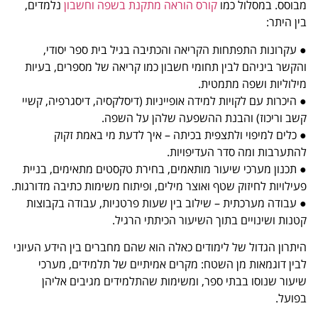
מבוסס. במסלול כמו
קורס הוראה מתקנת בשפה וחשבון
נלמדים,
בין היתר:
● עקרונות התפתחות הקריאה והכתיבה בגיל בית ספר יסודי,
והקשר ביניהם לבין תחומי חשבון כמו קריאה של מספרים, בעיות
מילוליות ושפה מתמטית.
● היכרות עם לקויות למידה אופייניות (דיסלקסיה, דיסגרפיה, קשיי
קשב וריכוז) והבנת ההשפעה שלהן על השפה.
● כלים למיפוי ולתצפית בכיתה – איך לדעת מי באמת זקוק
להתערבות ומה סדר העדיפויות.
● תכנון מערכי שיעור מותאמים, בחירת טקסטים מתאימים, בניית
פעילויות לחיזוק שטף ואוצר מילים, ופיתוח משימות כתיבה מדורגות.
● עבודה מערכתית – שילוב בין שעות פרטניות, עבודה בקבוצות
קטנות ושינויים בתוך השיעור הכיתתי הרגיל.
היתרון הגדול של לימודים כאלה הוא שהם מחברים בין הידע העיוני
לבין דוגמאות מן השטח: מקרים אמיתיים של תלמידים, מערכי
שיעור שנוסו בבתי ספר, ומשימות שהתלמידים מגיבים אליהן
בפועל.