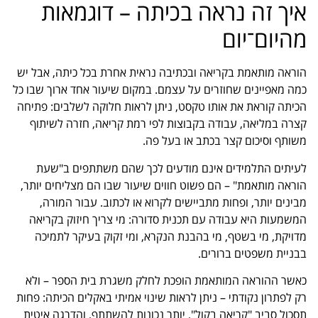
איך זה נראה בכיתה – דוגמאות
מהיום־יום
הוראה מותאמת בקריאה ובכתיבה נראית אחרת בכל כיתה, אבל יש
כמה מאפיינים שחוזרים על עצמם. במקום שיעור אחד ארוך שבו כל
הכיתה קוראת את אותו טקסט, ניתן לראות חלוקה לשלבים: פתיחה
קצרה במליאה, עבודה בקבוצות לפי רמת קריאה, חזרה לשיתוף
משותף וסיכום קצר בכתב או בעל פה.
לעיתים התלמידים אינם מודעים לכך שהם משתתפים ב"שעת
הוראה מותאמת" – הם פשוט חווים שיעור שבו הם מצליחים יותר,
מבינים יותר, ופחות מתביישים לקרוא או לכתוב. עבור המורה,
המשמעות היא עבודה עם תכנית סדורה: מי צריך חיזוק בקריאה
מדויקת, מי בשטף, מי בהבנת הנקרא, ומי זקוק בעיקר לתמיכה
בבניית משפטים ברורים.
כאשר ההוראה המותאמת הופכת לחלק משגרת בית הספר – ולא
רק לפתרון נקודתי – ניתן לראות שינוי אמיתי באקלים הכיתה: פחות
תסכול סביב "קריאה בקול", יותר נכונות להשתתף, והדרגה איטית