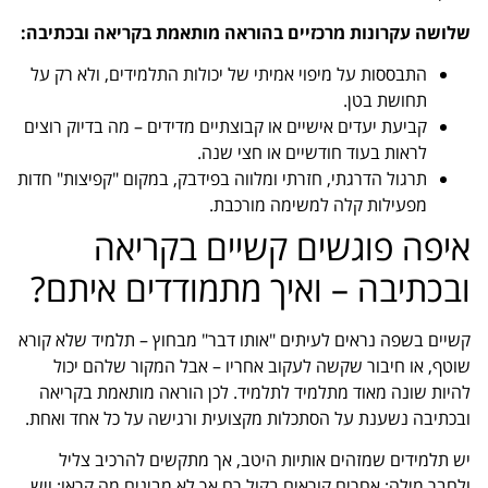
שלושה עקרונות מרכזיים בהוראה מותאמת בקריאה ובכתיבה:
התבססות על מיפוי אמיתי של יכולות התלמידים, ולא רק על
תחושת בטן.
קביעת יעדים אישיים או קבוצתיים מדידים – מה בדיוק רוצים
לראות בעוד חודשיים או חצי שנה.
תרגול הדרגתי, חזרתי ומלווה בפידבק, במקום "קפיצות" חדות
מפעילות קלה למשימה מורכבת.
איפה פוגשים קשיים בקריאה
ובכתיבה – ואיך מתמודדים איתם?
קשיים בשפה נראים לעיתים "אותו דבר" מבחוץ – תלמיד שלא קורא
שוטף, או חיבור שקשה לעקוב אחריו – אבל המקור שלהם יכול
להיות שונה מאוד מתלמיד לתלמיד. לכן הוראה מותאמת בקריאה
ובכתיבה נשענת על הסתכלות מקצועית ורגישה על כל אחד ואחת.
יש תלמידים שמזהים אותיות היטב, אך מתקשים להרכיב צליל
ולחבר מילה; אחרים קוראים בקול רם אך לא מבינים מה קראו; ויש