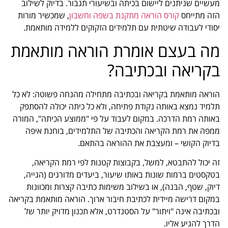
מעשיים שניתנים ליישום בכיתה ובשיעורי תגבור. בדיוק לשילוב
הזה מתייחס
קורס הוראה מתקנת בשפה וחשבון
, שמכשיר מורות
יסודי לעבודה שיטתית עם תלמידים הזקוקים ללמידה מותאמת.
מה בעצם אומרת הוראה מותאמת
בקריאה ובכתיבה?
הוראה מותאמת בקריאה ובכתיבה מתחילה מהנחה פשוטה: לא כל
תלמיד נמצא באותה נקודת פתיחה, ולא כל כיתה יכולה להסתפק
באותה רמת הדרכה. במקום לעבוד על פי "ממוצע הכיתה", המורה
ממפה את רמת הקריאה והכתיבה של התלמידים, בוחנת איפה
בדיוק הקושי – ומעצבת את ההוראה בהתאם.
זה יכול להתבטא, למשל, בקבוצות קטנות לפי רמת הקריאה,
בטקסטים ברמות שונות באותו שיעור, ביעדים מדורגים (הגייה,
דיוק, שטף, הבנה), או בשילוב משימות כתיבה קצרות ומכוונות
במקום דרישה מיידית לכתיבת חיבור ארוך. הוראה מותאמת בקריאה
ובכתיבה אינה "ויתור" על הסטנדרט, אלא תכנון מדויק יותר של
הדרך להגיע אליו.