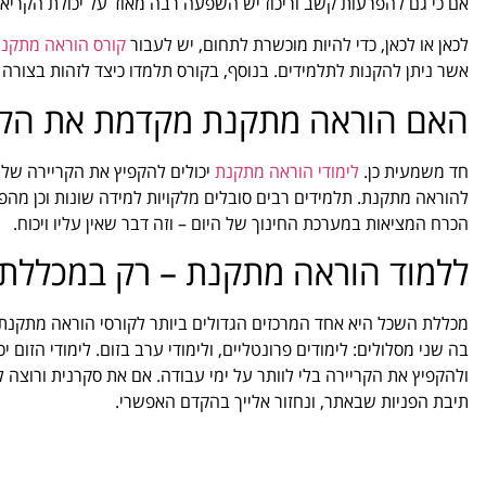
אם כי גם להפרעות קשב וריכוז יש השפעה רבה מאוד על יכולת הקריא
לכאן או לכאן, כדי להיות מוכשרת לתחום, יש לעבור
קורס הוראה מתקנת
אשר ניתן להקנות לתלמידים. בנוסף, בקורס תלמדו כיצד לזהות בצורה
האם הוראה מתקנת מקדמת את הקר
חד משמעית כן.
לימודי הוראה מתקנת
יכולים להקפיץ את הקריירה שלך, 
להוראה מתקנת. תלמידים רבים סובלים מלקויות למידה שונות וכן מהפ
הכרח המציאות במערכת החינוך של היום – וזה דבר שאין עליו ויכוח.
ללמוד הוראה מתקנת – רק במכללת
מכללת השכל היא אחד המרכזים הגדולים ביותר לקורסי הוראה מתקנת ל
בה שני מסלולים: לימודים פרונטליים, ולימודי ערב בזום. לימודי הזו
ולהקפיץ את הקריירה בלי לוותר על ימי עבודה. אם את סקרנית ורוצה ל
תיבת הפניות שבאתר, ונחזור אלייך בהקדם האפשרי.