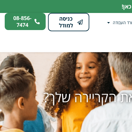
אן!
08-856-
כניסה
רד העבודה
7474
למודל
את הקריירה שלך?