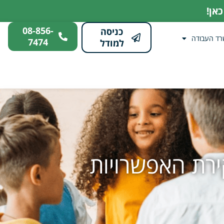
אן!
08-856-
כניסה
רד העבודה
7474
למודל
ירת האפשרויות