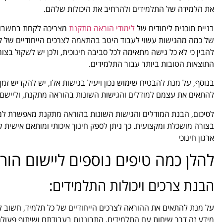
את הלמידה של התלמידים ולהרחיב את היכולות שלהם.
בניית תוכנית לימודים של
לימודי הוראה מתקנת
מצריכה לקחת בחשבון א
של כמה מהגישות עשוי לעבוד היטב בהתאמה לצרכים הייחודיים של קבו
להבין כי לא כל גישה מתאימה לכל סביבה חינוכית, ולכן יש לשקול בצו
התוצאות הטובות ביותר עבור התלמידים.
בנוסף, על מנת להבטיח שימוש נכון ויעיל בגישות אלו, יש להקדיש זמ
להתאים את עצמם למודלים והגישות השונות בהוראה מתקנת, וליישם 
לסיכום, הבנת המודלים והגישות השונות בהוראה מתקנת מאפשרת למור
בצורה מושכלת ומקצועית. כך ניתן לספק חינוך איכותי ומותאם אישית ל
ארגון חינוכי
להלן כמה טיפים נוספים ליישום הו
הבנת צרכים ויכולות התלמידים:
על מנת להתאים את ההוראה לצרכים הייחודיים של כל תלמיד, חשוב ל
מידע זה דרך שיחות עם התלמידים, התבוננות בעבודתם ושיתוף פעולה 