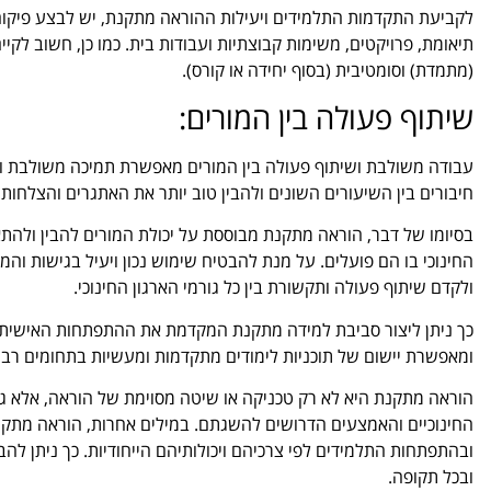
לקביעת התקדמות התלמידים ויעילות ההוראה מתקנת, יש לבצע פיקוח 
תיאומת, פרויקטים, משימות קבוצתיות ועבודות בית. כמו כן, חשוב ל
(מתמדת) וסומטיבית (בסוף יחידה או קורס).
שיתוף פעולה בין המורים:
עבודה משולבת ושיתוף פעולה בין המורים מאפשרת תמיכה משולבת וממ
חיבורים בין השיעורים השונים ולהבין טוב יותר את האתגרים והצלחו
בסיומו של דבר, הוראה מתקנת מבוססת על יכולת המורים להבין ולהתאי
החינוכי בו הם פועלים. על מנת להבטיח שימוש נכון ויעיל בגישות ו
ולקדם שיתוף פעולה ותקשורת בין כל גורמי הארגון החינוכי.
כך ניתן ליצור סביבת למידה מתקנת המקדמת את ההתפתחות האישית 
ומאפשרת יישום של תוכניות לימודים מתקדמות ומעשיות בתחומים רבי
הוראה מתקנת היא לא רק טכניקה או שיטה מסוימת של הוראה, אלא 
החינוכיים והאמצעים הדרושים להשגתם. במילים אחרות, הוראה מתק
ובהתפתחות התלמידים לפי צרכיהם ויכולותיהם הייחודיות. כך ניתן להב
ובכל תקופה.