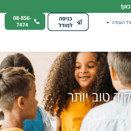
אן!
08-856-
כניסה
רד העבודה
7474
למודל