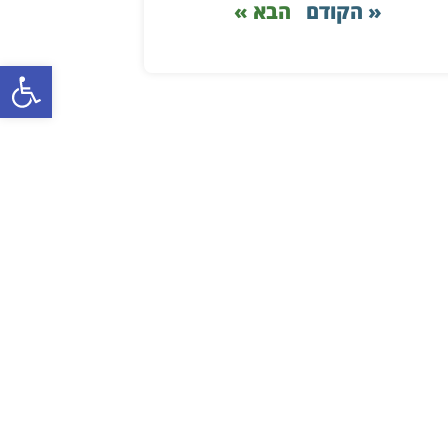
« הקודם
הבא »
פתח סרגל